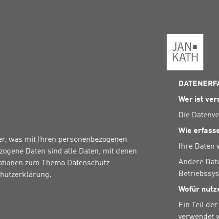
Back
to
the
Homepage
DATENERF
Wer ist ver
Die Datenve
Wie erfass
er, was mit Ihren personenbezogenen
Ihre Daten 
ogene Daten sind alle Daten, mit denen
Andere Date
rmationen zum Thema Datenschutz
Betriebssys
hutzerklärung.
Wofür nutz
Ein Teil de
verwendet 