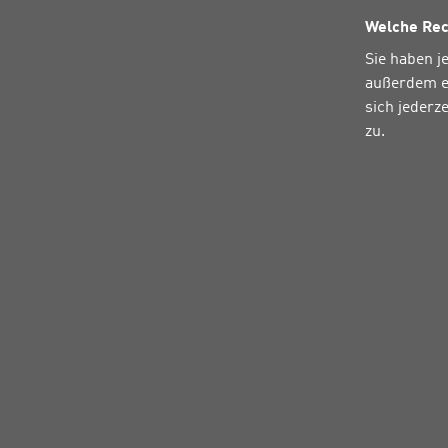
Welche Rec
Sie haben j
außerdem ei
sich jederz
zu.